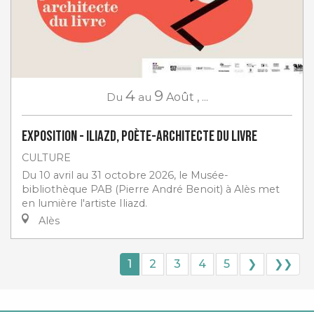
4
9
Du
au
Août
,
...
Exposition - Iliazd, poète-architecte du livre
CULTURE
Du 10 avril au 31 octobre 2026, le Musée-
bibliothèque PAB (Pierre André Benoit) à Alès met
en lumière l'artiste Iliazd.
Alès
1
2
3
4
5
❯
❯❯