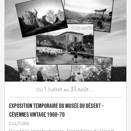
1
31
Du
Juillet
au
Août
,
...
Exposition temporaire du Musée du Désert -
Cévennes vintage 1960-70
CULTURE
Paysages, transhumances, Assemblées du Désert…