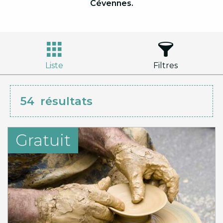
Cévennes.
Liste
Filtres
54
résultats
Gratuit