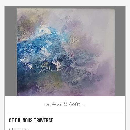
4
9
Du
au
Août
,
...
Ce qui nous traverse
CULTURE