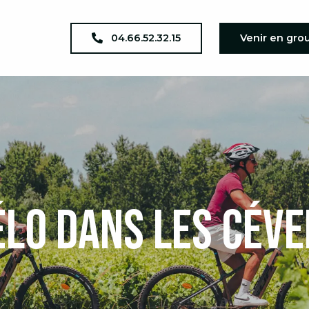
04.66.52.32.15
Venir en gro
élo dans les Cév