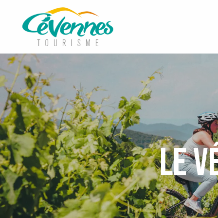
Aller
au
contenu
principal
Le v