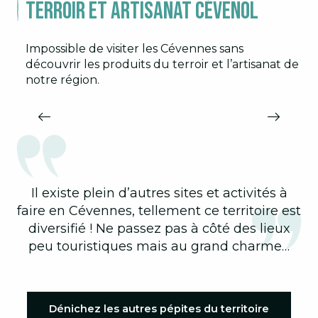
Terroir et artisanat cévenol
L’HISTOIRE DU VASE D’ANDUZE
Impossible de visiter les Cévennes sans
découvrir les produits du terroir et l’artisanat de
Le Vase d’Anduze est un savoir-faire ancestral
V
notre région.
de la porte des Cévennes. Aujourd’hui 9
p
fabricants sont garants de l’authenticité
et de la qualité de cette poterie...
l
Il existe plein d’autres sites et activités à
faire en Cévennes, tellement ce territoire est
diversifié ! Ne passez pas à côté des lieux
peu touristiques mais au grand charme…
Dénichez les autres pépites du territoire