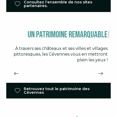
Consultez l'ensemble de nos sites
partenaires.
Un patrimoine remarquable
À travers ses châteaux et ses villes et villages
LE CHATEAU DE PORTES
pittoresques, les Cévennes vous en mettront
plein les yeux !
Partez à la découverte d’un pan de l’histoire
des Cévennes avec la visite de l’un des plus
énigmatiques châteaux du monde.
Retrouvez tout le patrimoine des
Cévennes