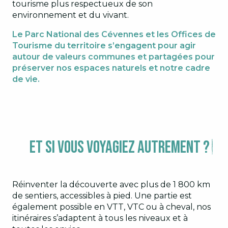
tourisme plus respectueux de son
environnement et du vivant.
LE PARC NATIONAL DES CÉVENNES
Le Parc National des Cévennes et les Offices de
Tourisme du territoire s’engagent pour agir
Comme tous les parcs nationaux, ce joyau de
autour de valeurs communes et partagées pour
nature se compose d’un cœur, espace
préserver nos espaces naturels et notre cadre
remarquable, protégé et réglementé, et
de vie.
d’une aire d’adhésion, constituée des
communes qui ont adhéré à la charte du Parc
national et à ses valeurs.
Et si vous voyagiez autrement ?
Réinventer la découverte avec plus de 1 800 km
de sentiers, accessibles à pied. Une partie est
également possible en VTT, VTC ou à cheval, nos
itinéraires s’adaptent à tous les niveaux et à