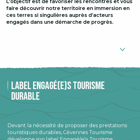
L’objectif est de favoriser les rencontres et vous
faire découvrir notre territoire en immersion en
ces terres si singulières auprès d’acteurs
engagés dans une démarche de progrès.
Label tourisme durable
1
Label Engagé(e)s Tourisme
Mobilité
Durable
2
Baignade responsable
3
Produits du terroir
4
Devant la nécessité de proposer des prestations
touristiques durables, Cévennes Tourisme
Les parcs et jardins
5
développe son label Engagé(e)s Tourisme