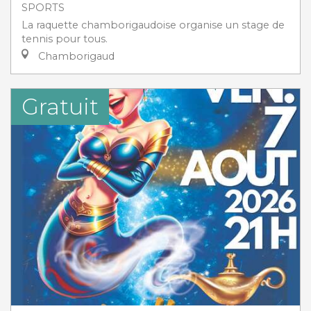
SPORTS
La raquette chamborigaudoise organise un stage de
tennis pour tous.
Chamborigaud
Gratuit