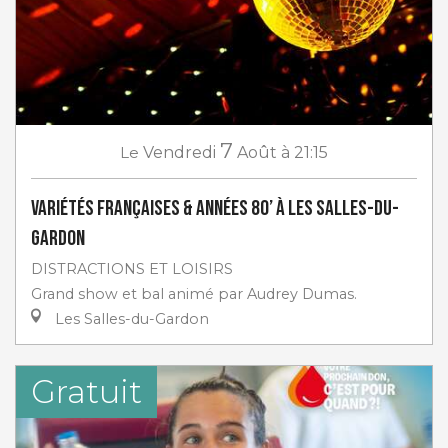
7
Le
Vendredi
Août
à 21:15
Variétés françaises & années 80’ à Les Salles-du-
Gardon
DISTRACTIONS ET LOISIRS
Grand show et bal animé par Audrey Dumas.
Les Salles-du-Gardon
Gratuit