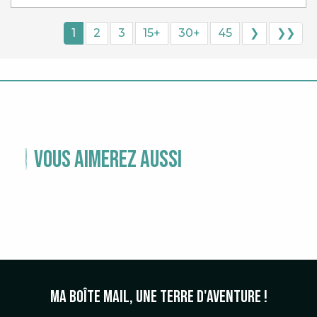
1
2
3
15+
30+
45
❯
❯❯
Vous aimerez aussi
TEMPS FORTS
Ma boîte mail, une terre d'aventure !