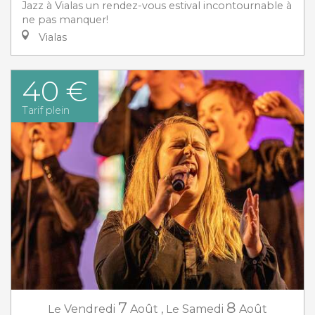
Jazz à Vialas un rendez-vous estival incontournable à
ne pas manquer!
Vialas
40 €
Tarif plein
7
8
Le
Vendredi
Août
,
Le
Samedi
Août