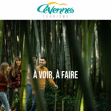
Aller
au
contenu
principal
À voir, à faire