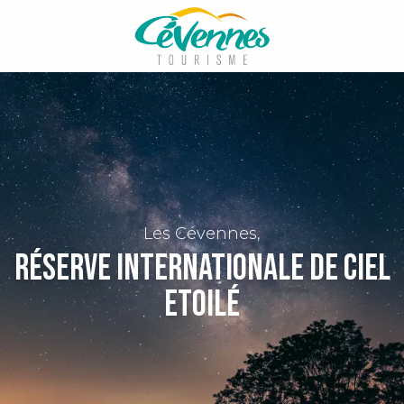
Aller
au
contenu
principal
Les Cévennes,
Réserve Internationale de Ciel
Etoilé