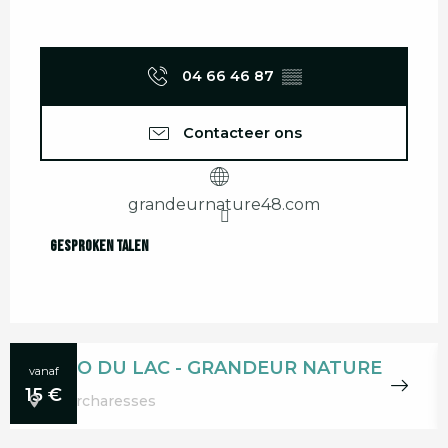
04 66 46 87
▒▒
Contacteer ons
grandeurnature48.com
Gesproken talen
Gesproken talen
ACCRO DU LAC - GRANDEUR NATURE
vanaf
15
€
Pourcharesses