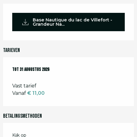
Base Nautique du lac de Villefort -
Grandeur Na...
Tarieven
Van
Tot
20 juni 2026
31 augustus 2026
tot
31 augustus 2026
Vast tarief
Vanaf
€ 11,00
Betalingsmethoden
Kijk op