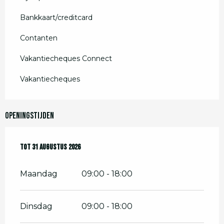
Bankkaart/creditcard
Contanten
Vakantiecheques Connect
Vakantiecheques
Openingstijden
Vanaf
Tot
31 augustus 2026
20 juni 2026
tot
31 augustus 2026
Maandag
09:00 - 18:00
Dinsdag
09:00 - 18:00