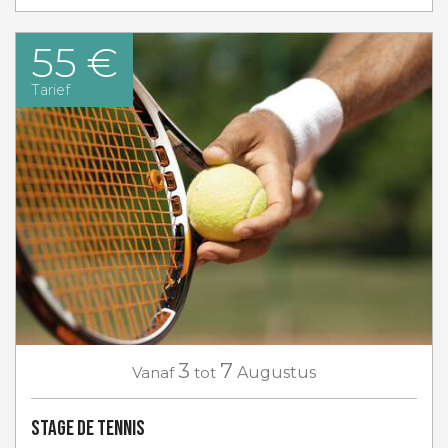
55 €
Tarief
3
7
Vanaf
tot
Augustus
Stage de tennis