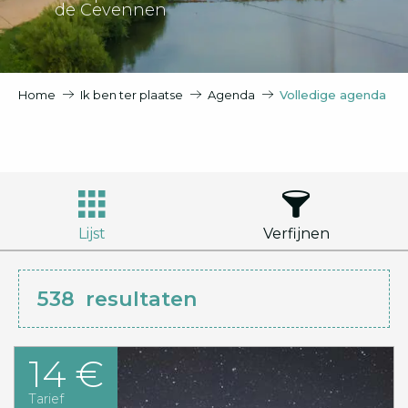
de Cevennen
Home
Ik ben ter plaatse
Agenda
Volledige agenda
Lijst
Verfijnen
538
resultaten
14 €
Tarief