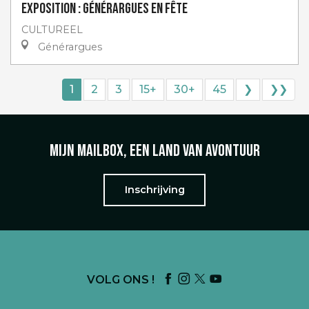
Exposition : Générargues en Fête
CULTUREEL
Générargues
1
2
3
15+
30+
45
❯
❯❯
Mijn mailbox, een land van avontuur
Inschrijving
VOLG ONS !