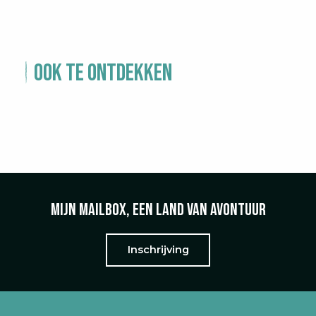
Ook te ontdekken
ERVARING – CANYONING PORTRET
VAN BAMBOO CANYON
ONDERTEKENAAR VAN HET
MANIFEST
Mijn mailbox, een land van avontuur
Inschrijving