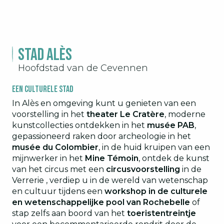
Alès
1
Stad Alès
Wandelen
2
Hoofdstad van de Cevennen
Groene mobiliteit
3
Een culturele stad
In Alès en omgeving kunt u genieten van een
voorstelling in het
theater Le Cratère
, moderne
kunstcollecties ontdekken in het
musée PAB
,
gepassioneerd raken door archeologie in het
musée du Colombier
, in de huid kruipen van een
mijnwerker in het
Mine Témoin
, ontdek de kunst
van het circus met een
circusvoorstelling
in de
Verrerie , verdiep u in de wereld van wetenschap
en cultuur tijdens een
workshop in de culturele
en wetenschappelijke pool van Rochebelle
of
stap zelfs aan boord van het
toeristentreintje