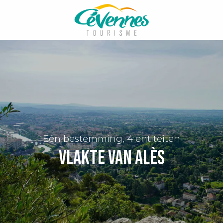
Aller
au
contenu
principal
Eén bestemming, 4 entiteiten
Vlakte van Alès