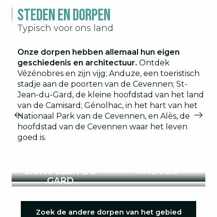
Steden en dorpen
Een mijnverleden
2
Typisch voor ons land
De kastelen
3
Onze dorpen hebben allemaal hun eigen
geschiedenis en architectuur.
Ontdek
Vézénobres en zijn vijg; Anduze, een toeristisch
stadje aan de poorten van de Cevennen; St-
Jean-du-Gard, de kleine hoofdstad van het land
van de Camisard; Génolhac, in het hart van het
Nationaal Park van de Cevennen, en Alès, de
MIDDELEEUWS
hoofdstad van de Cevennen waar het leven
DORP
goed is.
VÉZÉNOBRES
GÉNOLHAC AAN
KARAKTERISTIEK
DE VOET VAN DE
ALÈS, DE MUST-
DORP
MONT LOZÈRE
SEES VAN DE
STAD
ANDUZE
SAINT JEAN DU
GARD
Zoek de andere dorpen van het gebied