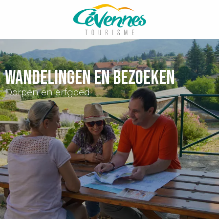
Aller
au
contenu
principal
wandelingen en bezoeken
Dorpen en erfgoed