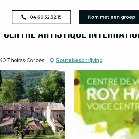
 International Roy Hart
04.66.52.32.15
Kom met een groep
 - Centre Artistique Internati
40 Thoiras-Corbès
Routebeschrijving