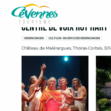
Aller
Home
Centre de Voix Roy Hart - Centre Artistique
au
contenu
principal
Centre de Voix Roy Hart
VERENIGINGEN
CULTUUR- EN ERFGOEDVERENIGINGEN
Château de Malérargues, Thoiras-Corbés, 301