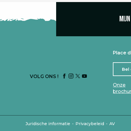
Mijn
Place d
Bel
VOLG ONS !
Onze
brochu
-
-
Juridische informatie
Privacybeleid
AV