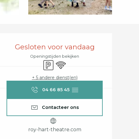
Openingstijden en c
Gesloten voor vandaag
Openingstijden bekijken
Parkeerplaats
Wifi
+ 5 andere dienst(en)
04 66 85 45
▒▒
Contacteer ons
roy-hart-theatre.com