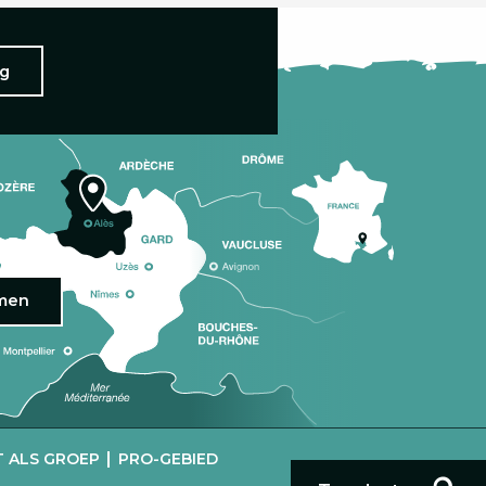
ng
omen
|
 ALS GROEP
PRO-GEBIED