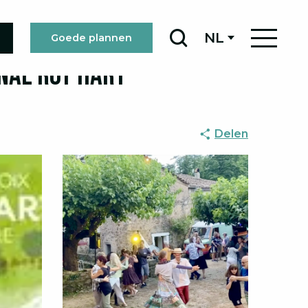
NL
Goede plannen
Zoek op
onal Roy Hart
Delen