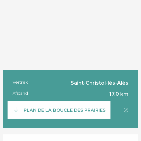
Vertrek
Saint-Christol-lès-Alès
Praktische informatie
Afstand
17.0 km
Documentatie
Met G
PLAN DE LA BOUCLE DES PRAIRIES