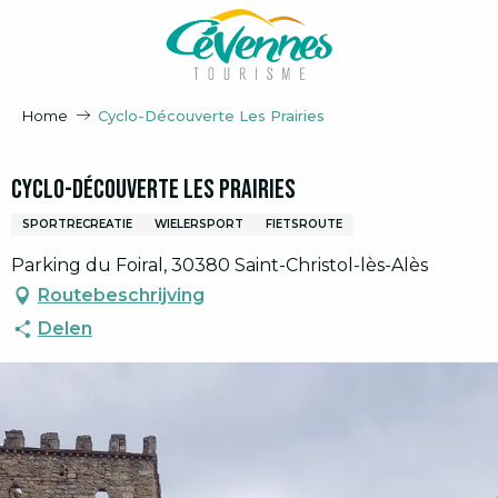
Aller
au
contenu
principal
Home
Cyclo-Découverte Les Prairies
Cyclo-Découverte Les Prairies
SPORTRECREATIE
WIELERSPORT
FIETSROUTE
Parking du Foiral, 30380 Saint-Christol-lès-Alès
Routebeschrijving
Delen