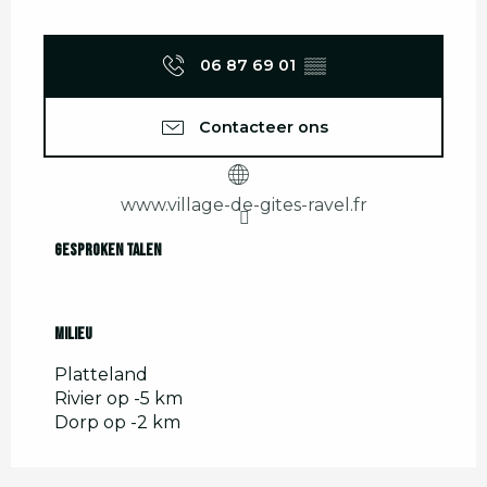
06 87 69 01
▒▒
Contacteer ons
www.village-de-gites-ravel.fr
Gesproken talen
Gesproken talen
Milieu
Milieu
Platteland
Rivier op -5 km
Dorp op -2 km