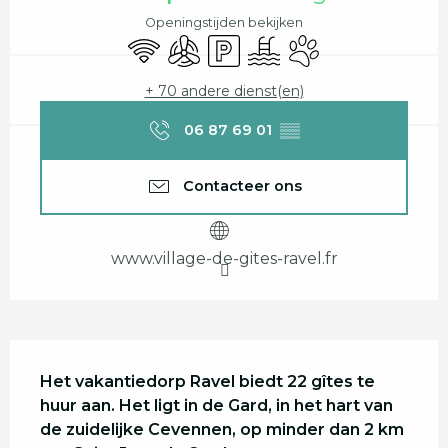
Openingstijden bekijken
Wifi
Met airco
Parkeerplaats
Zwembad
Dieren toegelaten
+ 70 andere dienst(en)
06 87 69 01
▒▒
Contacteer ons
www.village-de-gites-ravel.fr
Beschrijving
Het vakantiedorp Ravel biedt 22 gîtes te 
huur aan. Het ligt in de Gard, in het hart van 
de zuidelijke Cevennen, op minder dan 2 km 