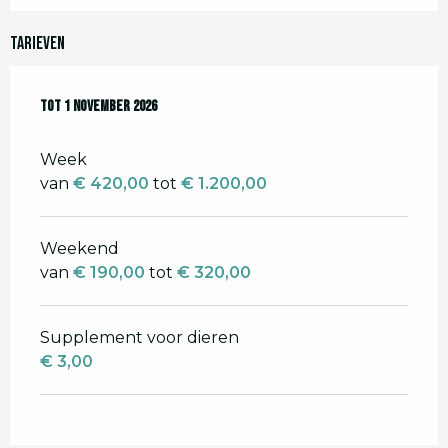
Tarieven
Van
Tot
27 maart 2026
1 november 2026
tot
1 november 2026
Week
van
€ 420,00
tot
€ 1.200,00
Weekend
van
€ 190,00
tot
€ 320,00
Supplement voor dieren
€ 3,00