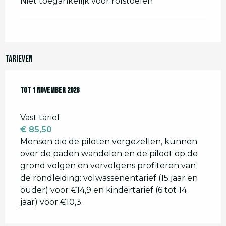
Niet toegankelijk voor rolstoelen
Tarieven
Van
Tot
14 maart 2026
1 november 2026
tot
1 november 2026
Vast tarief
€ 85,50
Mensen die de piloten vergezellen, kunnen
over de paden wandelen en de piloot op de
grond volgen en vervolgens profiteren van
de rondleiding: volwassenentarief (15 jaar en
ouder) voor €14,9 en kindertarief (6 tot 14
jaar) voor €10,3.