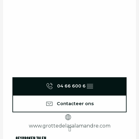
04 66 600 6
▒▒
Contacteer ons
www.grottedelasalamandre.com
Gesproken talen
Gesproken talen