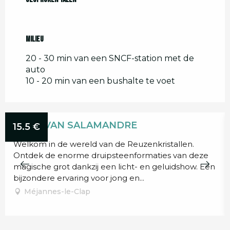
Milieu
Milieu
20 - 30 min van een SNCF-station met de
auto
10 - 20 min van een bushalte te voet
GROT VAN SALAMANDRE
15.5
€
Welkom in de wereld van de Reuzenkristallen.
Ontdek de enorme druipsteenformaties van deze
magische grot dankzij een licht- en geluidshow. Een
bijzondere ervaring voor jong en...
Méjannes-le-Clap