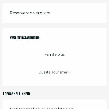
Reserveren verplicht
Dienstverlening
Kwaliteitsaanduiding
Kwaliteitsaanduiding
Famille plus
Qualité Tourisme™
Toegankelijkheid