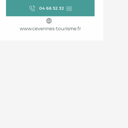
Openingstijden en c
04 66 52 32
▒▒
www.cevennes-tourisme.fr