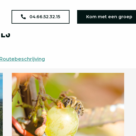
04.66.52.32.15
Kom met een groep
vès
Routebeschrijving