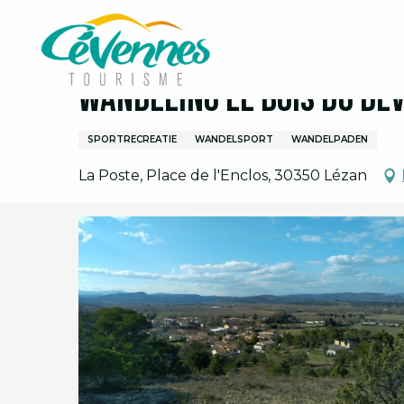
Aller
Home
Wandeling Le bois du Devès
au
contenu
principal
Wandeling Le bois du De
SPORTRECREATIE
WANDELSPORT
WANDELPADEN
La Poste, Place de l'Enclos, 30350 Lézan