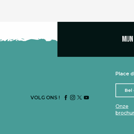
Mijn
Place d
Bel
VOLG ONS !
Onze
brochu