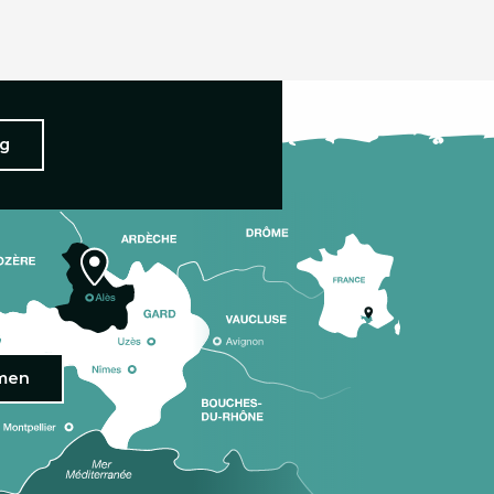
ng
omen