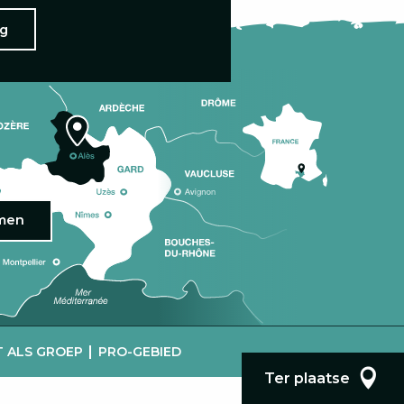
ng
omen
|
 ALS GROEP
PRO-GEBIED
Ter plaatse