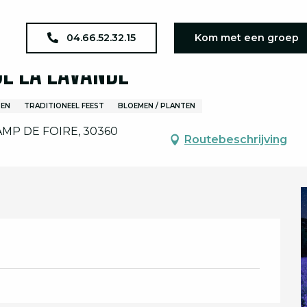
agenda
5ème Edition de la Fête de la Lavande
04.66.52.32.15
Kom met een groep
de la Lavande
TEN
TRADITIONEEL FEEST
BLOEMEN / PLANTEN
MP DE FOIRE, 30360
Routebeschrijving