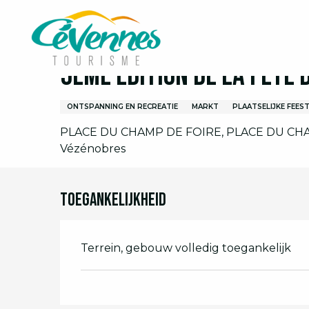
Aller
Home
Ik ben ter plaatse
Agenda
Volledige 
au
contenu
principal
5ème Edition de la Fête 
ONTSPANNING EN RECREATIE
MARKT
PLAATSELIJKE FEES
PLACE DU CHAMP DE FOIRE, PLACE DU CHA
Vézénobres
Toegankelijkheid
Terrein, gebouw volledig toegankelijk