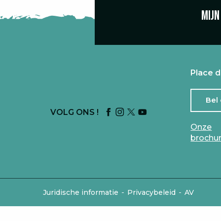
Mijn
Place d
Bel
VOLG ONS !
Onze
brochu
-
-
Juridische informatie
Privacybeleid
AV