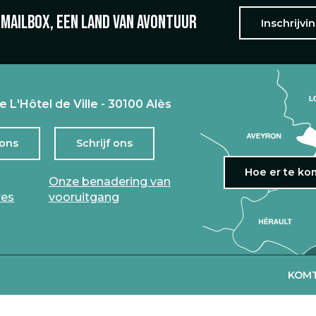
 mailbox, een land van avontuur
Inschrijvi
e L'Hôtel de Ville - 30100 Alès
 ons
Schrijf ons
Hoe er te k
Onze benadering van
res
vooruitgang
KOMT