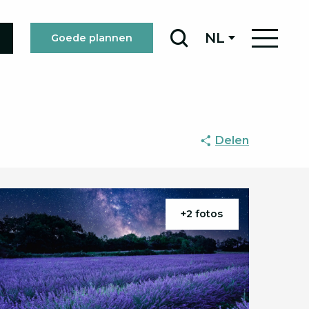
NL
Goede plannen
Zoek op
Delen
+2 fotos