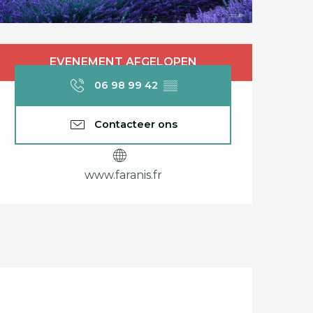
Openingstijden en c
EVENEMENT AFGELOPEN
06 98 99 42
▒▒
Contacteer ons
www.faranis.fr