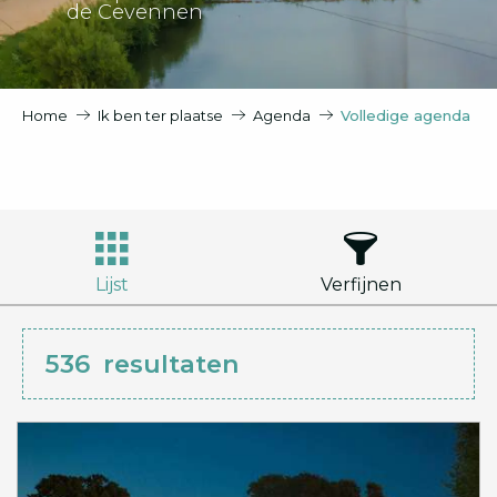
de Cevennen
Home
Ik ben ter plaatse
Agenda
Volledige agenda
Lijst
Verfijnen
536
resultaten