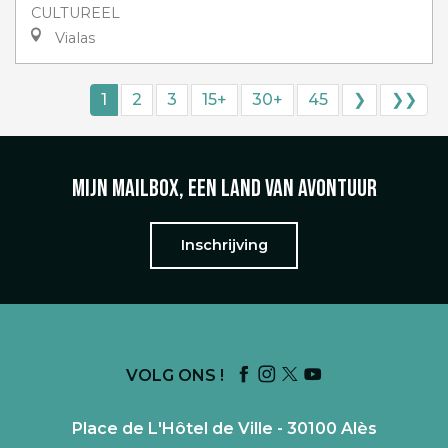
CULTUREEL
Vialas
1
2
3
15+
30+
45
❯
❯❯
Mijn mailbox, een land van avontuur
Inschrijving
VOLG ONS !
Place de L'Hôtel de Ville - 30100 Alès