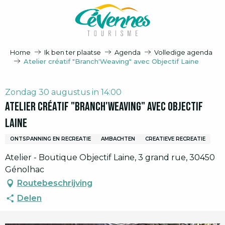
Aller
au
contenu
principal
Home
Ik ben ter plaatse
Agenda
Volledige agenda
Atelier créatif "Branch'Weaving" avec Objectif Laine
Zondag 30 augustus in 14:00
Atelier créatif "Branch'Weaving" avec Objectif
Laine
ONTSPANNING EN RECREATIE
AMBACHTEN
CREATIEVE RECREATIE
Atelier - Boutique Objectif Laine, 3 grand rue, 30450
Génolhac
Routebeschrijving
Delen