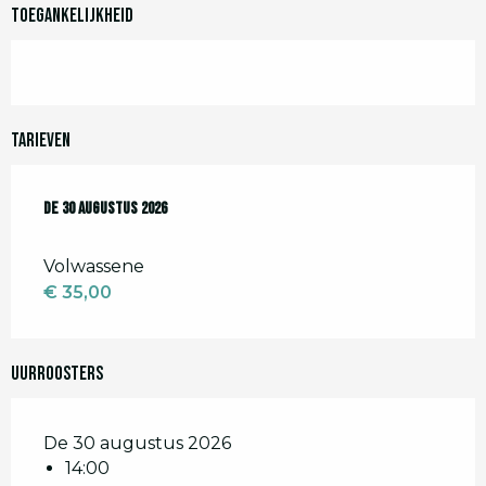
Toegankelijkheid
Tarieven
De
De
30 augustus 2026
30 augustus 2026
Volwassene
€ 35,00
Uurroosters
De 30 augustus 2026
14:00