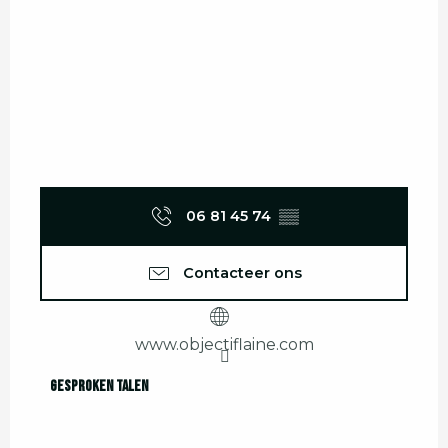
06 81 45 74
▒▒
Contacteer ons
www.objectiflaine.com
Gesproken talen
Gesproken talen