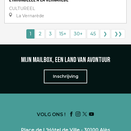
CULTUREEL
La Vernarède
1
2
3
15+
30+
45
❯
❯❯
Mijn mailbox, een land van avontuur
Inschrijving
VOLG ONS !
Place de L'Hôtel de Ville - 30100 Alès