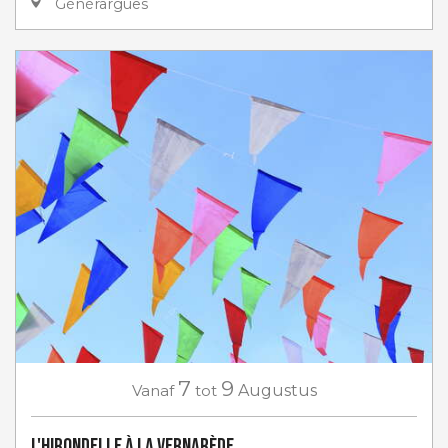
Générargues
7
9
Vanaf
tot
Augustus
L'Hirondelle à La Vernarède