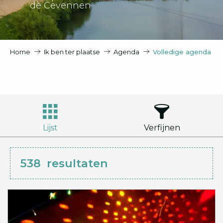
de Cevennen
Home
Ik ben ter plaatse
Agenda
Volledige agenda
Lijst
Verfijnen
538
resultaten