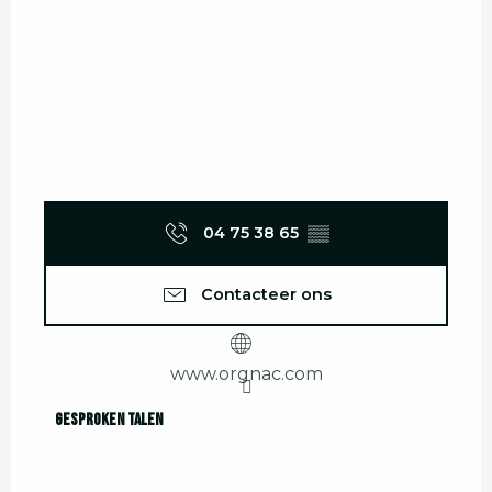
04 75 38 65
▒▒
Contacteer ons
www.orgnac.com
Gesproken talen
Gesproken talen