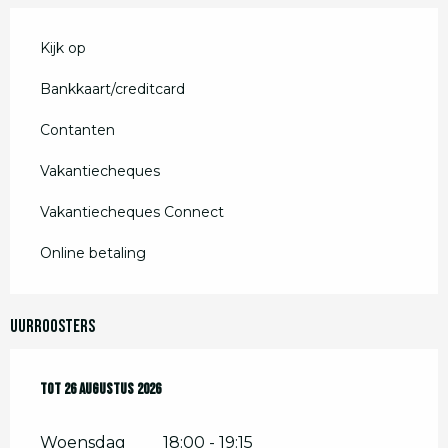
Kijk op
Bankkaart/creditcard
Contanten
Vakantiecheques
Vakantiecheques Connect
Online betaling
Uurroosters
Vanaf
Tot
26 augustus 2026
8 juli 2026
tot
26 augustus 2026
Woensdag
18:00 - 19:15