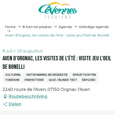
Aller
au
contenu
principal
Home
Ik ben ter plaatse
Agenda
Volledige agenda
Aven d'Orgnac, les visites de l'été : visite jeu l'Oeil de Bonelli
8 juli > 26 augustus
Aven d'Orgnac, les visites de l'été : visite jeu l'Oeil
de Bonelli
CULTUREEL
ONTSPANNING EN RECREATIE
SPEURTOCHTEN
TOERISME
PREHISTORIE
QUIZ / BLINDE TEST
ERFGOED
2240 route de l'Aven, 07150 Orgnac-l'Aven
Routebeschrijving
Delen