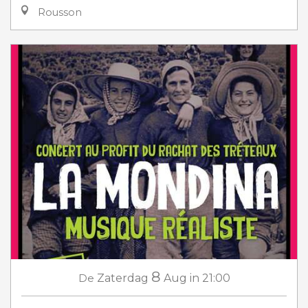
Rousson
8
De
Zaterdag
Aug
in 21:00