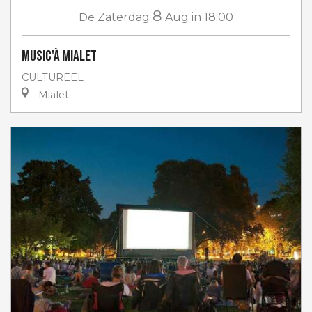
8
De
Zaterdag
Aug
in 18:00
Music'à Mialet
CULTUREEL
Mialet