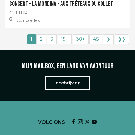
Concert - La Mondina - aux Tréteaux du Collet
CULTUREEL
Concoules
1
2
3
15+
30+
45
❯
❯❯
Mijn mailbox, een land van avontuur
Inschrijving
VOLG ONS !