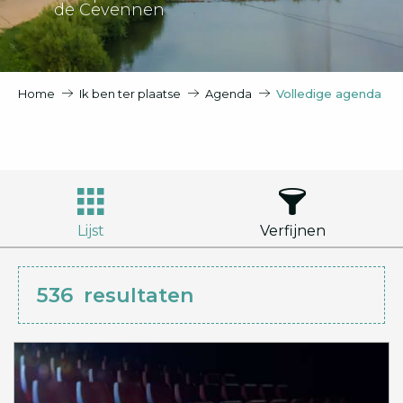
de Cevennen
Home
Ik ben ter plaatse
Agenda
Volledige agenda
Lijst
Verfijnen
536
resultaten