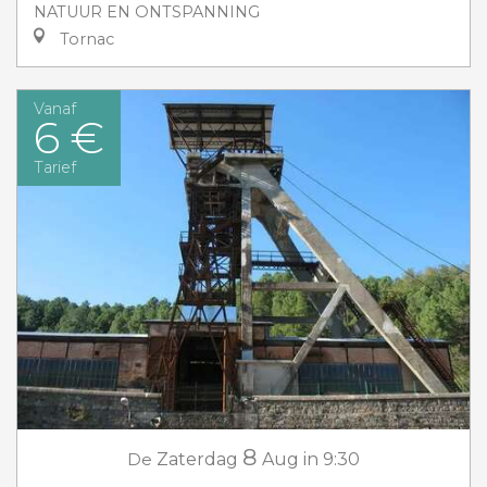
NATUUR EN ONTSPANNING
Tornac
Vanaf
6 €
Tarief
8
De
Zaterdag
Aug
in 9:30