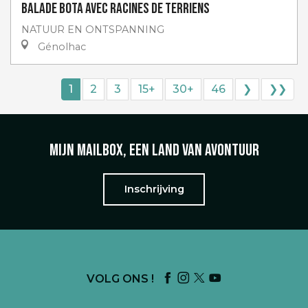
Balade Bota avec Racines de Terriens
NATUUR EN ONTSPANNING
Génolhac
1
2
3
15+
30+
46
❯
❯❯
Mijn mailbox, een land van avontuur
Inschrijving
VOLG ONS !