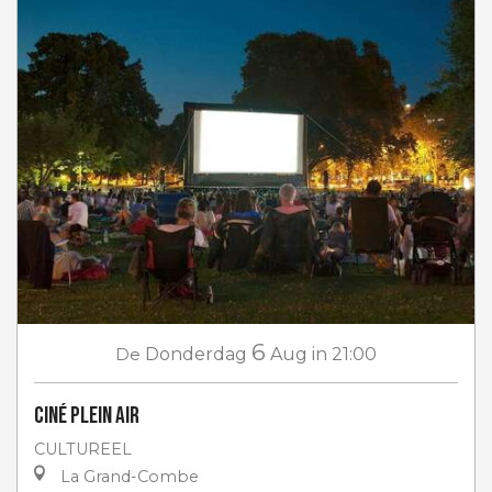
6
De
Donderdag
Aug
in 21:00
Ciné plein air
CULTUREEL
La Grand-Combe