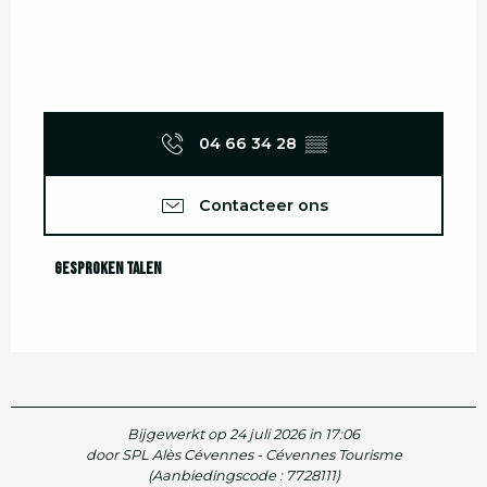
04 66 34 28
▒▒
Contacteer ons
Gesproken talen
Gesproken talen
Bijgewerkt op 24 juli 2026 in 17:06
door SPL Alès Cévennes - Cévennes Tourisme
(Aanbiedingscode :
7728111
)