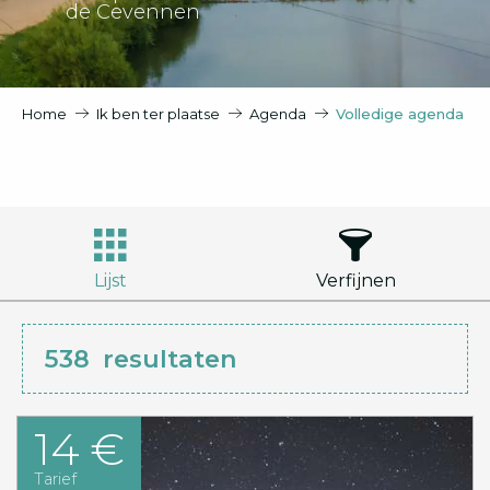
de Cevennen
Home
Ik ben ter plaatse
Agenda
Volledige agenda
Lijst
Verfijnen
538
resultaten
14 €
Tarief