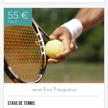
55 €
Tarief
3
7
Vanaf
tot
Augustus
Stage de tennis