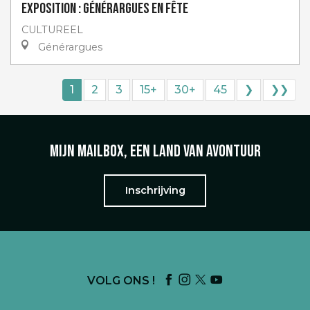
Exposition : Générargues en Fête
CULTUREEL
Générargues
1
2
3
15+
30+
45
❯
❯❯
Mijn mailbox, een land van avontuur
Inschrijving
VOLG ONS !