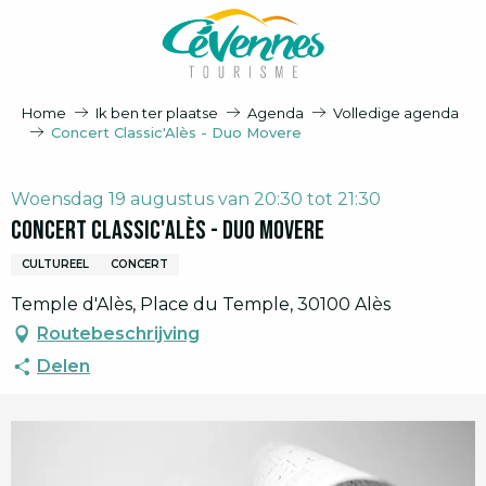
Aller
au
contenu
principal
Home
Ik ben ter plaatse
Agenda
Volledige agenda
Concert Classic'Alès - Duo Movere
Woensdag 19 augustus van 20:30 tot 21:30
Concert Classic'Alès - Duo Movere
CULTUREEL
CONCERT
Temple d'Alès, Place du Temple, 30100 Alès
Routebeschrijving
Delen