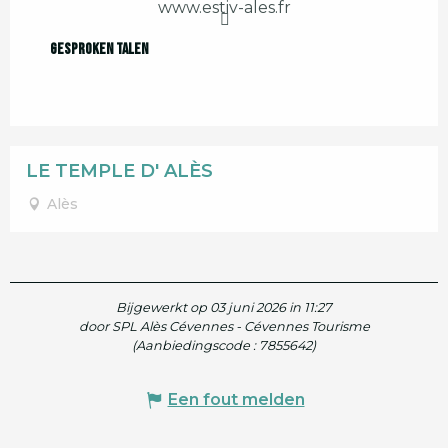
www.estiv-ales.fr
Gesproken talen
Gesproken talen
LE TEMPLE D' ALÈS
Alès
Bijgewerkt op 03 juni 2026 in 11:27
door SPL Alès Cévennes - Cévennes Tourisme
(Aanbiedingscode :
7855642
)
Een fout melden