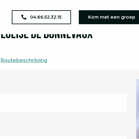
agenda
Concert - Duo Micha - à l'Église de Bonnevaux
04.66.52.32.15
Kom met een groep
l'Église de Bonnevaux
Routebeschrijving