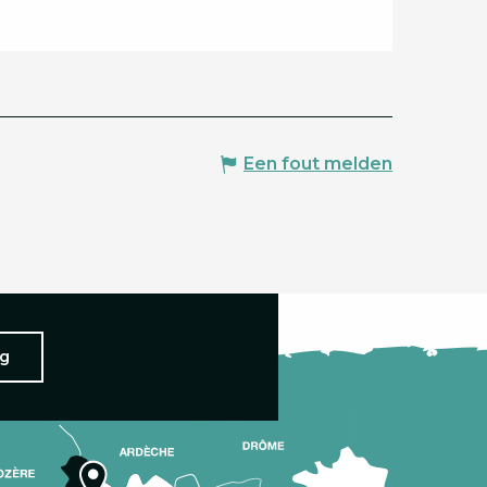
Een fout melden
ng