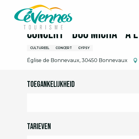
Aller
Home
Ik ben ter plaatse
Agenda
Volledige 
au
contenu
principal
Concert - Duo Micha - à 
CULTUREEL
CONCERT
GYPSY
Église de Bonnevaux, 30450 Bonnevaux
Toegankelijkheid
Tarieven