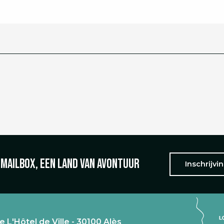
 mailbox, een land van avontuur
Inschrijvi
e L'Hôtel de Ville - 30100 Alès