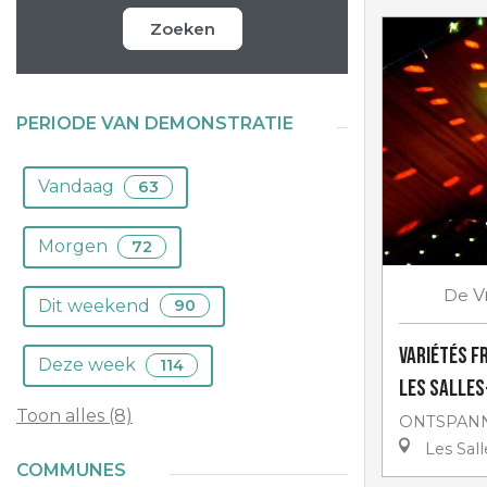
Zoeken
PERIODE VAN DEMONSTRATIE
Vandaag
63
Morgen
72
De
V
Dit weekend
90
Variétés f
Deze week
114
Les Salle
Toon alles (8)
ONTSPANN
Les Sal
COMMUNES