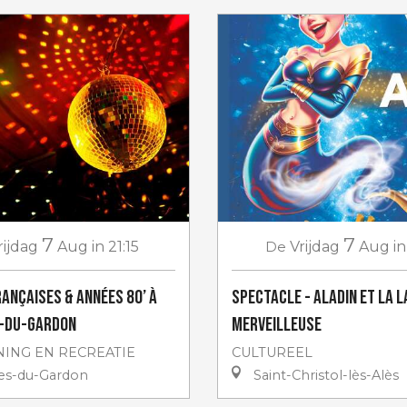
7
7
rijdag
Aug
in 21:15
De
Vrijdag
Aug
in
rançaises & années 80’ à
Spectacle - Aladin et la 
s-du-Gardon
merveilleuse
ING EN RECREATIE
CULTUREEL
les-du-Gardon
Saint-Christol-lès-Alès