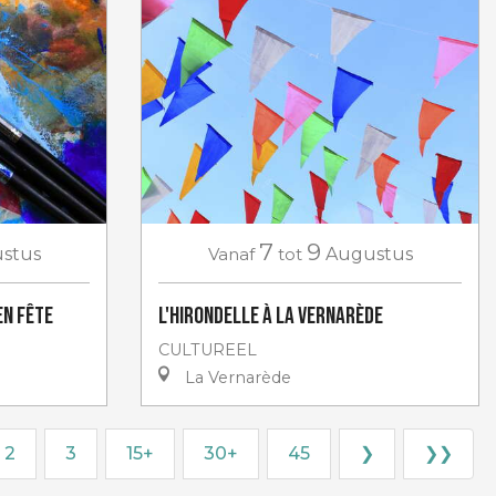
7
9
stus
Vanaf
tot
Augustus
en Fête
L'Hirondelle à La Vernarède
CULTUREEL
La Vernarède
2
3
15+
30+
45
❯
❯❯