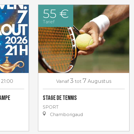
55 €
Tarief
3
7
 21:00
Vanaf
tot
Augustus
lampe
Stage de tennis
SPORT
Chamborigaud