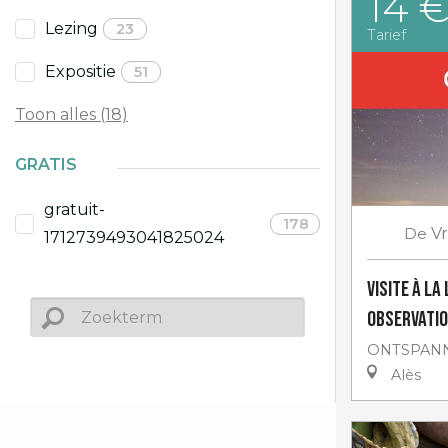
14 
Lezing
23
Tarief
Expositie
51
Toon alles (18)
GRATIS
gratuit-
178
De
Vr
1712739493041825024
Visite à la
Observatio
ONTSPANN
Alès