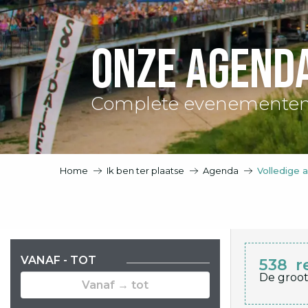
Onze agend
Complete evenementen
Home
Ik ben ter plaatse
Agenda
Volledige 
VANAF - TOT
538
r
De groot