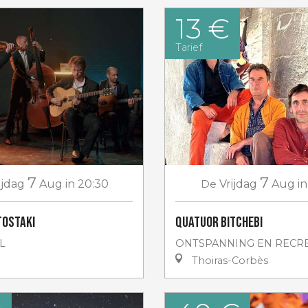
13 €
Tarief
7
7
ijdag
Aug
in 20:30
De
Vrijdag
Aug
in
Tostaki
Quatuor Bitchebi
L
ONTSPANNING EN RECRE
Thoiras-Corbès