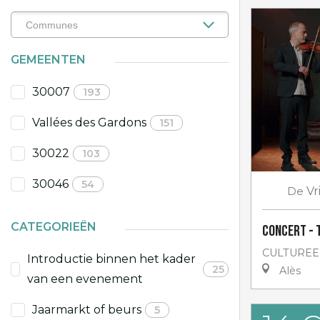
GEMEENTEN
30007
193
Vallées des Gardons
151
30022
103
30046
54
De
Vr
CATEGORIEËN
Concert - 
CULTUREE
Introductie binnen het kader
25
Alès
van een evenement
Jaarmarkt of beurs
5