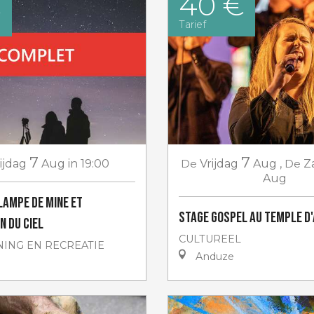
€
40 €
Tarief
7
7
ijdag
Aug
in 19:00
De
Vrijdag
Aug
,
De
Z
Aug
 lampe de Mine et
Stage gospel au Temple d
n du ciel
CULTUREEL
ING EN RECREATIE
Anduze