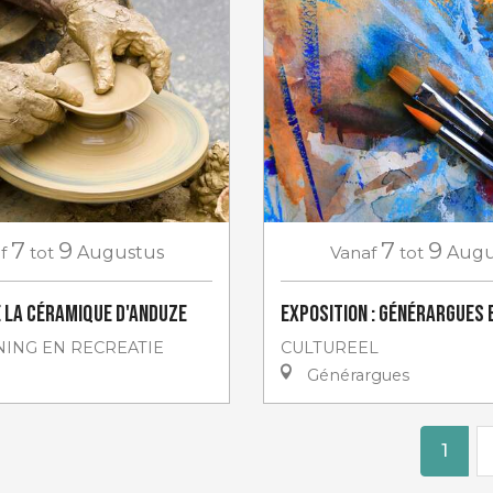
7
9
7
9
f
tot
Augustus
Vanaf
tot
Augu
e la céramique d'Anduze
Exposition : Générargues 
ING EN RECREATIE
CULTUREEL
Générargues
1