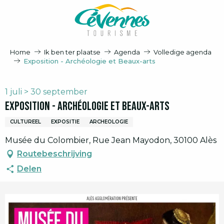
Aller
au
contenu
principal
Home
Ik ben ter plaatse
Agenda
Volledige agenda
Exposition - Archéologie et Beaux-arts
1 juli > 30 september
Exposition - Archéologie et Beaux-arts
CULTUREEL
EXPOSITIE
ARCHEOLOGIE
Musée du Colombier, Rue Jean Mayodon, 30100 Alès
Routebeschrijving
Delen