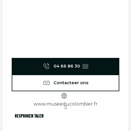
04 66 86 30
▒▒
Contacteer ons
www.museeducolombier.fr
Gesproken talen
Gesproken talen