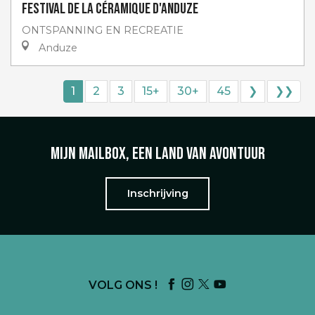
Festival de la céramique d'Anduze
ONTSPANNING EN RECREATIE
Anduze
1
2
3
15+
30+
45
❯
❯❯
Mijn mailbox, een land van avontuur
Inschrijving
VOLG ONS !