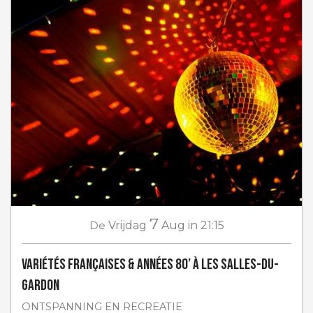
7
De
Vrijdag
Aug
in 21:15
Variétés françaises & années 80’ à Les Salles-du-
Gardon
ONTSPANNING EN RECREATIE