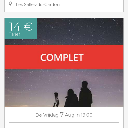
Les Salles-du-Gardon
14 €
Tarief
7
De
Vrijdag
Aug
in 19:00