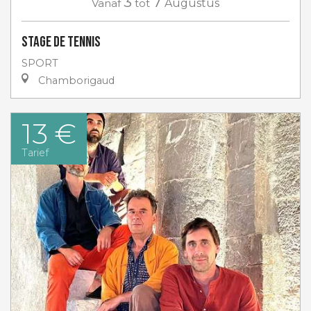
3
7
Vanaf
tot
Augustus
Stage de tennis
SPORT
Chamborigaud
13 €
Tarief