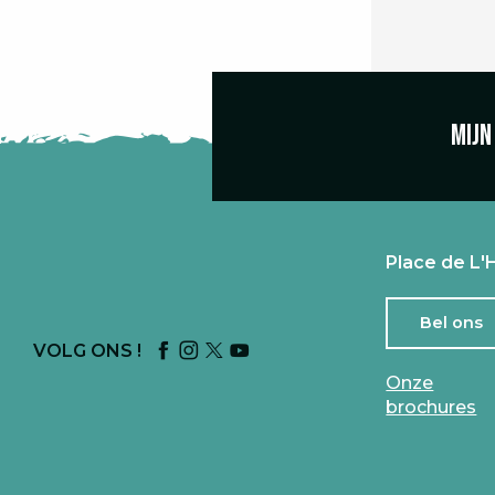
Mijn
Place de L'H
Bel ons
VOLG ONS !
Onze
brochures