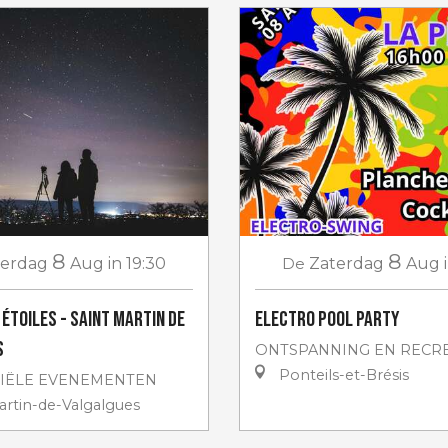
8
8
terdag
Aug
in 19:30
De
Zaterdag
Aug
 étoiles - Saint Martin de
Electro Pool Party
s
ONTSPANNING EN RECRE
Ponteils-et-Brésis
IËLE EVENEMENTEN
artin-de-Valgalgues