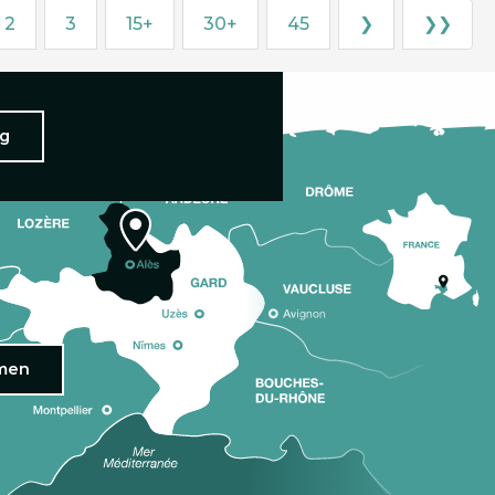
2
3
15+
30+
45
❯
❯❯
ng
omen