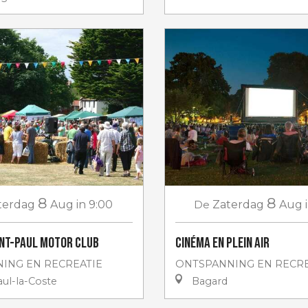
8
8
terdag
Aug
in 9:00
De
Zaterdag
Aug
int-Paul Motor club
Cinéma en plein air
ING EN RECREATIE
ONTSPANNING EN RECRE
ul-la-Coste
Bagard