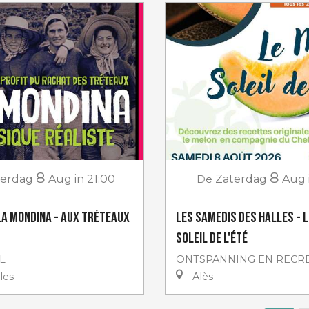
8
8
terdag
Aug
in 21:00
De
Zaterdag
Aug
La Mondina - aux Tréteaux
Les Samedis des Halles - 
soleil de l'été
L
ONTSPANNING EN RECRE
les
Alès