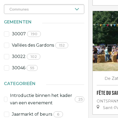
GEMEENTEN
30007
190
Vallées des Gardons
152
30022
102
30046
55
De
Za
CATEGORIEËN
Fête du Sa
Introductie binnen het kader
25
ONTSPANN
van een evenement
Saint-Pa
Jaarmarkt of beurs
6