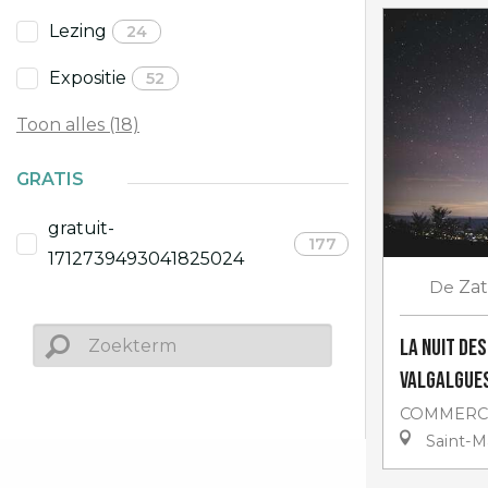
Lezing
24
Expositie
52
Toon alles (18)
GRATIS
gratuit-
177
1712739493041825024
De
Za
La Nuit des
Valgalgue
COMMERC
Saint-M