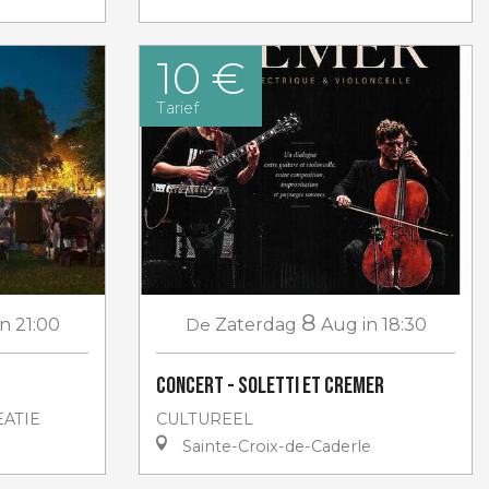
10 €
Tarief
8
in 21:00
De
Zaterdag
Aug
in 18:30
Concert - Soletti et Cremer
ATIE
CULTUREEL
Sainte-Croix-de-Caderle