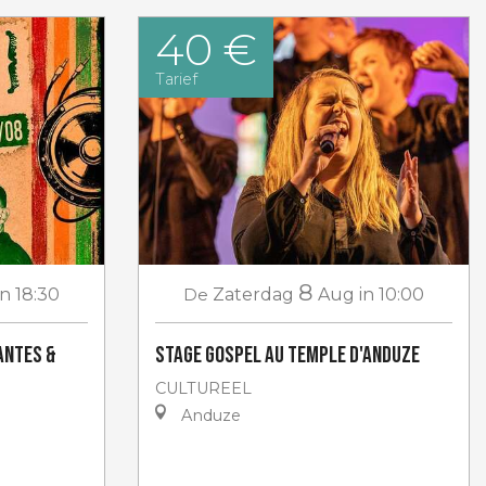
40 €
Tarief
8
in 18:30
De
Zaterdag
Aug
in 10:00
Antes &
Stage gospel au Temple d'Anduze
CULTUREEL
Anduze