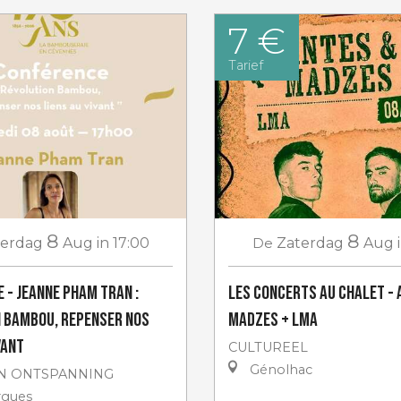
7 €
Tarief
8
8
terdag
Aug
in 17:00
De
Zaterdag
Aug
 - Jeanne Pham Tran :
Les concerts au Chalet - 
 Bambou, repenser nos
Madzes + LMA
vant
CULTUREEL
Génolhac
N ONTSPANNING
rgues