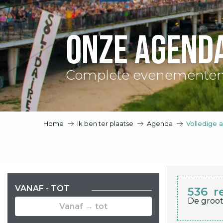
Onze agend
Complete evenementen
Home
Ik ben ter plaatse
Agenda
Volledige 
VANAF - TOT
536
r
De groot