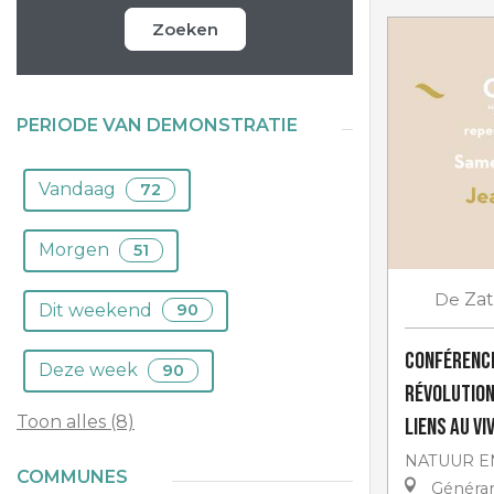
Zoeken
PERIODE VAN DEMONSTRATIE
Vandaag
72
Morgen
51
De
Za
Dit weekend
90
Conférence
Deze week
90
Révolution
Toon alles (8)
liens au vi
NATUUR E
COMMUNES
Généra