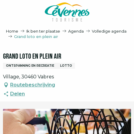
Aller
au
contenu
principal
Home
Ik ben ter plaatse
Agenda
Volledige agenda
Grand loto en plein air
Grand loto en plein air
ONTSPANNING EN RECREATIE
LOTTO
Village, 30460 Vabres
Routebeschrijving
Delen