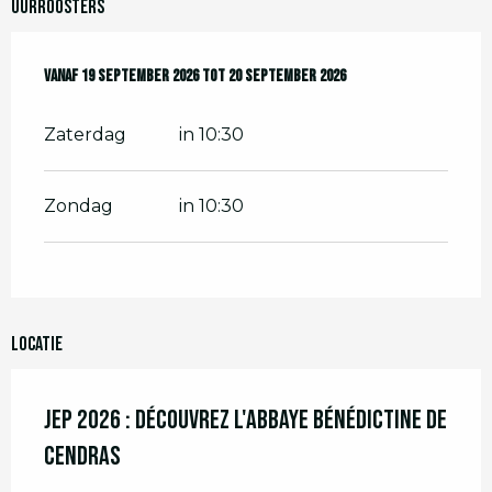
Uurroosters
Vanaf
Vanaf
19 september 2026
19 september 2026
tot
tot
20 september 2026
20 september 2026
Zaterdag
in 10:30
Zondag
in 10:30
Locatie
JEP 2026 : Découvrez l'Abbaye bénédictine de
Cendras