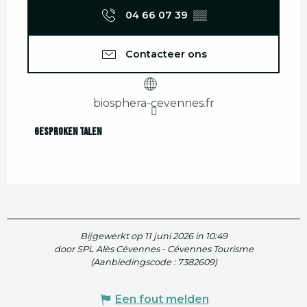
04 66 07 39
▒▒
Contacteer ons
biosphera-cevennes.fr
Gesproken talen
Gesproken talen
Bijgewerkt op 11 juni 2026 in 10:49
door SPL Alès Cévennes - Cévennes Tourisme
(Aanbiedingscode :
7382609
)
Een fout melden