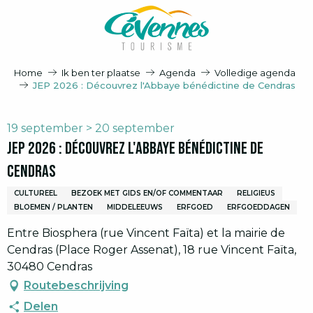
Aller
au
contenu
principal
Home
Ik ben ter plaatse
Agenda
Volledige agenda
JEP 2026 : Découvrez l'Abbaye bénédictine de Cendras
19 september > 20 september
JEP 2026 : Découvrez l'Abbaye bénédictine de
Cendras
CULTUREEL
BEZOEK MET GIDS EN/OF COMMENTAAR
RELIGIEUS
BLOEMEN / PLANTEN
MIDDELEEUWS
ERFGOED
ERFGOEDDAGEN
Entre Biosphera (rue Vincent Faïta) et la mairie de
Cendras (Place Roger Assenat), 18 rue Vincent Faïta,
30480 Cendras
Routebeschrijving
Delen