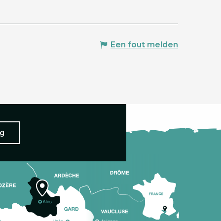
Een fout melden
ng