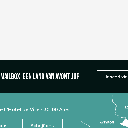
 mailbox, een land van avontuur
Inschrijvi
e L'Hôtel de Ville - 30100 Alès
 ons
Schrijf ons