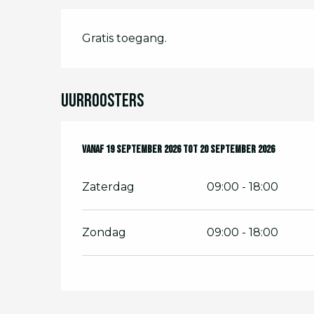
Gratis toegang.
Uurroosters
Vanaf
Vanaf
19 september 2026
19 september 2026
tot
tot
20 september 2026
20 september 2026
Zaterdag
09:00 - 18:00
Zondag
09:00 - 18:00