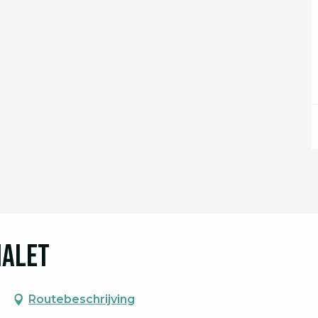
ialet
t
Routebeschrijving