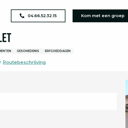
agenda
JEP 2026 : Temple de Mialet
04.66.52.32.15
Kom met een groep
let
MENTEN
GESCHIEDENIS
ERFGOEDDAGEN
Routebeschrijving