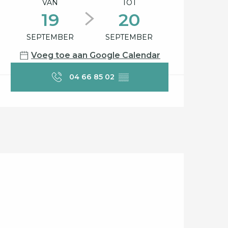
Openingstijden en c
VAN
TOT
19
20
SEPTEMBER
SEPTEMBER
Voeg toe aan Google Calendar
04 66 85 02
▒▒