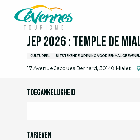
Aller
Home
Ik ben ter plaatse
Agenda
Volledige 
au
contenu
principal
19 september > 20 september
JEP 2026 : Temple de Mia
CULTUREEL
UITSTEKENDE OPENING VOOR EENMALIGE EVENE
17 Avenue Jacques Bernard, 30140 Mialet
Toegankelijkheid
Tarieven