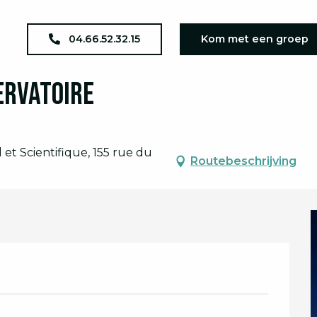
agenda
JEP 2026 : Visite de l'Observatoire
04.66.52.32.15
Kom met een groep
servatoire
et Scientifique, 155 rue du
Routebeschrijving