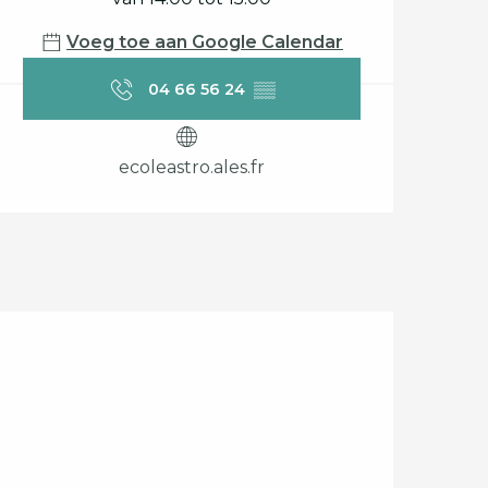
Voeg toe aan Google Calendar
04 66 56 24
▒▒
ecoleastro.ales.fr