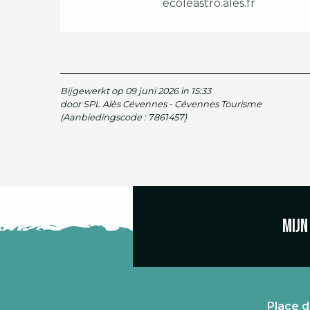
ecoleastro.ales.fr
Bijgewerkt op 09 juni 2026 in 15:33
door SPL Alès Cévennes - Cévennes Tourisme
(Aanbiedingscode :
7861457
)
Mijn
Place d