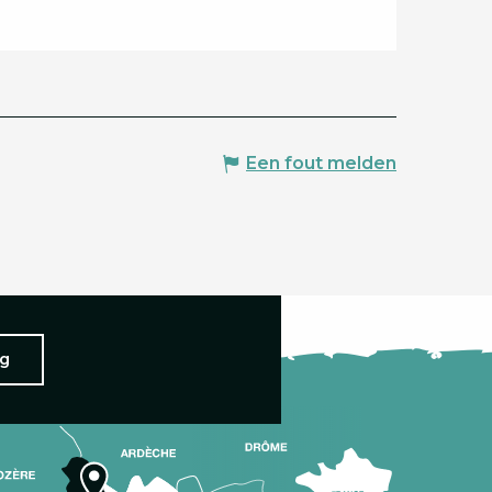
Een fout melden
ng