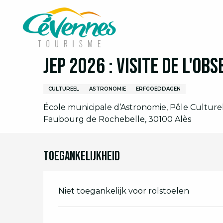
Aller
Home
Ik ben ter plaatse
Agenda
Volledige 
au
contenu
principal
Zondag 20 september van 14:00 tot 15:00
JEP 2026 : Visite de l'Ob
CULTUREEL
ASTRONOMIE
ERFGOEDDAGEN
École municipale d’Astronomie, Pôle Culturel 
Faubourg de Rochebelle, 30100 Alès
Toegankelijkheid
Niet toegankelijk voor rolstoelen