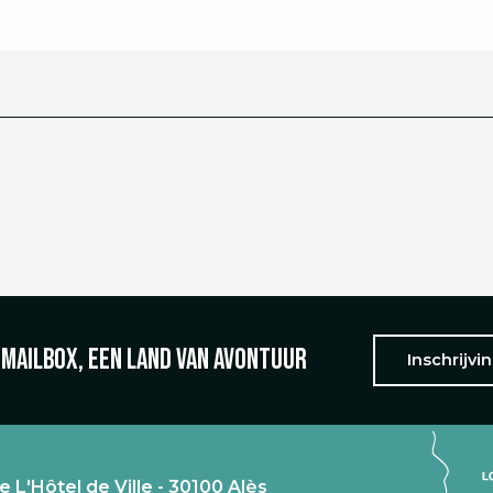
 mailbox, een land van avontuur
Inschrijvi
e L'Hôtel de Ville - 30100 Alès