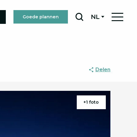
NL
Goede plannen
Zoek op
Delen
+1 foto