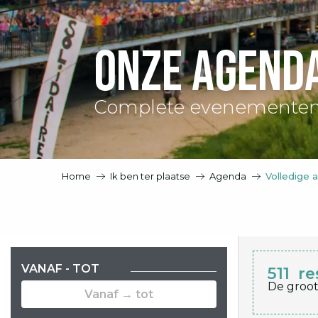
Onze agend
Complete evenementen
Home
Ik ben ter plaatse
Agenda
Volledige 
VANAF - TOT
511
re
De groot