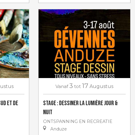
3
17
ustus
Vanaf
tot
Augustus
Sud et de
Stage : Dessiner la lumière jour &
nuit
ONTSPANNING EN RECREATIE
Anduze