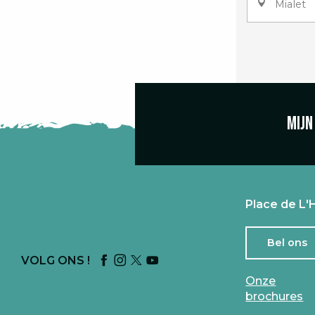
Mialet
Mijn
Place de L'H
Bel ons
VOLG ONS !
Onze
brochures