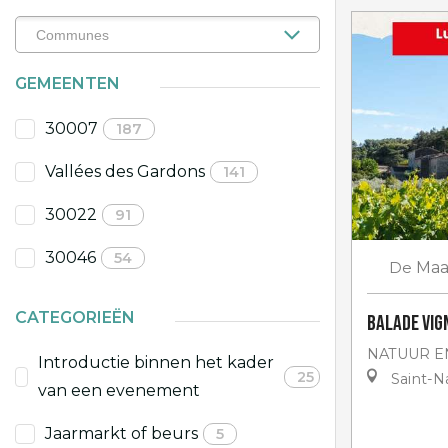
GEMEENTEN
30007
187
Vallées des Gardons
141
30022
91
30046
54
De
Ma
CATEGORIEËN
Balade Vig
NATUUR E
Introductie binnen het kader
25
Saint-Na
van een evenement
Jaarmarkt of beurs
5