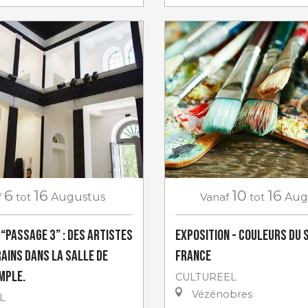
6
16
10
16
f
tot
Augustus
Vanaf
tot
Aug
 “Passage 3” : des artistes
Exposition - Couleurs du 
ins dans la salle de
France
emple.
CULTUREEL
Vézénobres
L