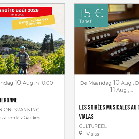
15 €
Tarief
10
10
andag
Aug
in 10:00
De
Maandag
Aug
,
D
11
Aug
,
...
neronne
Les soirées musicales au 
N ONTSPANNING
Vialas
zaire-des-Gardies
CULTUREEL
Vialas