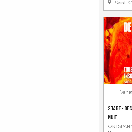
Saint-Sé
Vana
STAGE – DES
nuit
ONTSPANN