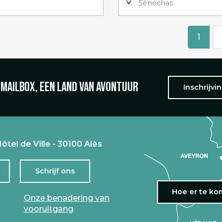
Sénéchas
1
 mailbox, een land van avontuur
Inschrijvi
ôtel de Ville - 30100 Alès
Schrijf ons
Hoe er te k
Onze benadering van
vooruitgang