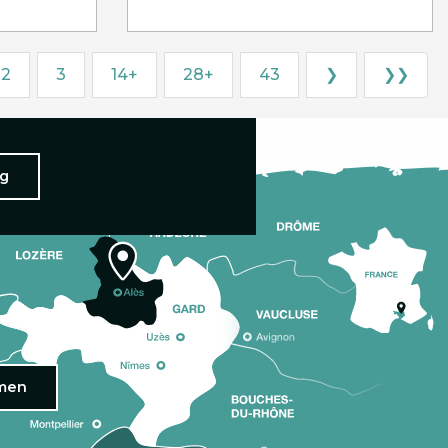
2
3
14+
28+
43
❯
❯❯
ng
omen