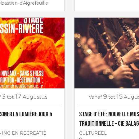
bastien-d'Aigrefeuille
3
17
9
15
f
tot
Augustus
Vanaf
tot
Augu
SINER LA LUMIÈRE jour &
Stage d'été : nouvelle mu
traditionnelle - Cie Bala
ING EN RECREATIE
CULTUREEL