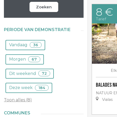
Zoeken
8 €
Tarief
PERIODE VAN DEMONSTRATIE
Vandaag
36
Morgen
67
Elk
Dit weekend
72
Balades na
Deze week
184
NATUUR E
Vialas
Toon alles (8)
COMMUNES