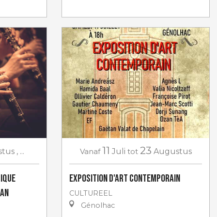
11
23
stus
,
...
Vanaf
Juli
tot
Augustus
sique
Exposition d'art contemporain
gan
CULTUREEL
Génolhac