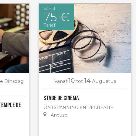
Vanaf
75 €
Tarief
10
14
e
Dinsdag
Vanaf
tot
Augustus
Stage de cinéma
Temple de
ONTSPANNING EN RECREATIE
Anduze