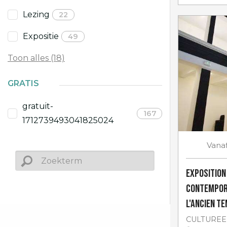
Lezing
22
Expositie
49
Toon alles (18)
GRATIS
gratuit-
167
1712739493041825024
Vana
Exposition
contempora
l'ancien T
CULTUREE