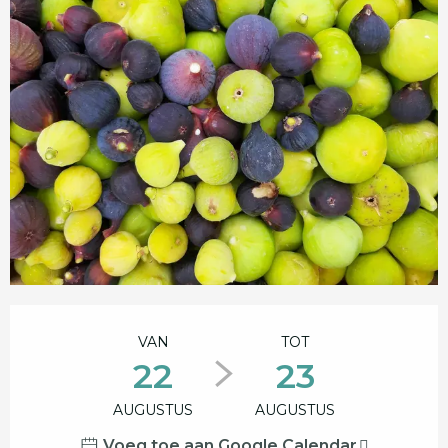
Openingstijden en contactgegevens
VAN
TOT
22
23
AUGUSTUS
AUGUSTUS
Voeg toe aan Google Calendar