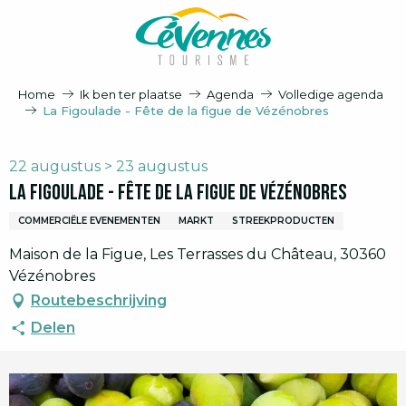
Aller
au
contenu
principal
Home
Ik ben ter plaatse
Agenda
Volledige agenda
La Figoulade - Fête de la figue de Vézénobres
22 augustus > 23 augustus
La Figoulade - Fête de la figue de Vézénobres
COMMERCIËLE EVENEMENTEN
MARKT
STREEKPRODUCTEN
Maison de la Figue, Les Terrasses du Château, 30360
Vézénobres
Routebeschrijving
Delen