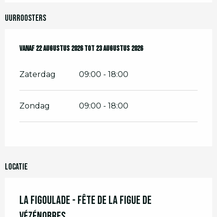
Uurroosters
Vanaf
Vanaf
22 augustus 2026
22 augustus 2026
tot
tot
23 augustus 2026
23 augustus 2026
Zaterdag
09:00 - 18:00
Zondag
09:00 - 18:00
Locatie
La Figoulade - Fête de la figue de
Vézénobres