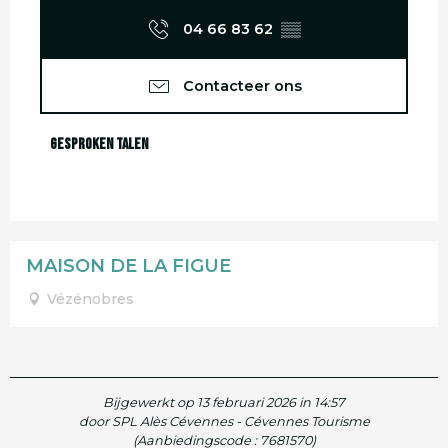
04 66 83 62
▒▒
Contacteer ons
Gesproken talen
Gesproken talen
MAISON DE LA FIGUE
Vézénobres
Bijgewerkt op 13 februari 2026 in 14:57
door SPL Alès Cévennes - Cévennes Tourisme
(Aanbiedingscode :
7681570
)