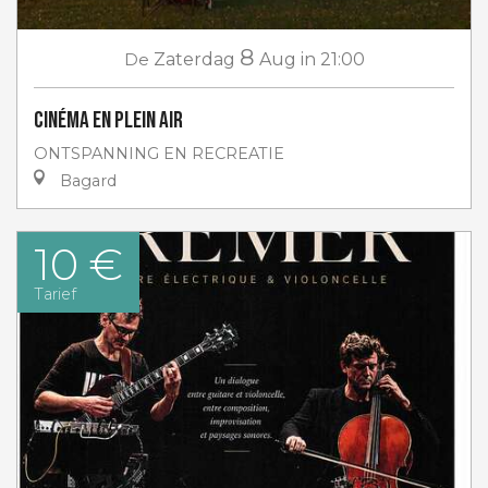
8
De
Zaterdag
Aug
in 21:00
Cinéma en plein air
ONTSPANNING EN RECREATIE
Bagard
10 €
Tarief