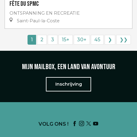
Fête du SPMC
ONTSPANNING EN RECREATIE
Saint-Paul-la-Coste
1
2
3
15+
30+
45
❯
❯❯
Mijn mailbox, een land van avontuur
Inschrijving
VOLG ONS !