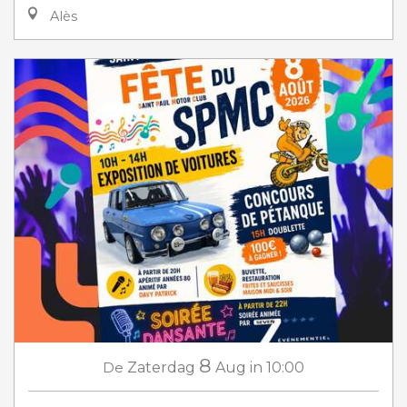
Alès
8
De
Zaterdag
Aug
in 10:00