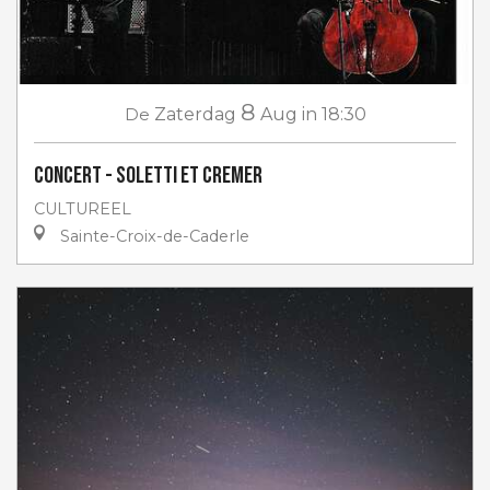
8
De
Zaterdag
Aug
in 18:30
Concert - Soletti et Cremer
CULTUREEL
Sainte-Croix-de-Caderle