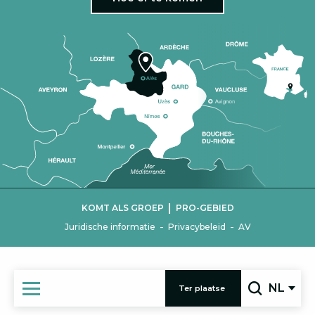
|
KOMT ALS GROEP
PRO-GEBIED
-
-
Juridische informatie
Privacybeleid
AV
NL
Ter plaatse
Zoek op