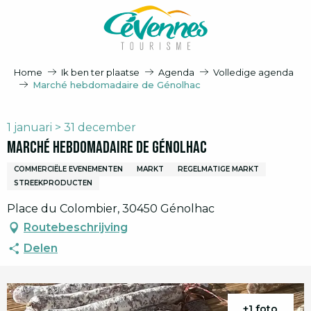
Aller
au
contenu
principal
Home
Ik ben ter plaatse
Agenda
Volledige agenda
Marché hebdomadaire de Génolhac
1 januari > 31 december
Marché hebdomadaire de Génolhac
COMMERCIËLE EVENEMENTEN
MARKT
REGELMATIGE MARKT
STREEKPRODUCTEN
Place du Colombier, 30450 Génolhac
Routebeschrijving
Delen
+1 foto