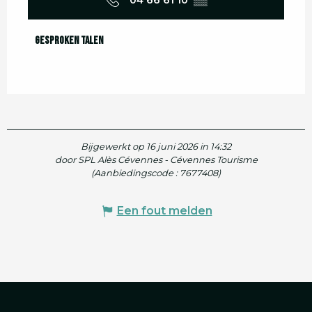
Gesproken talen
Gesproken talen
Bijgewerkt op 16 juni 2026 in 14:32
door SPL Alès Cévennes - Cévennes Tourisme
(Aanbiedingscode :
7677408
)
Een fout melden