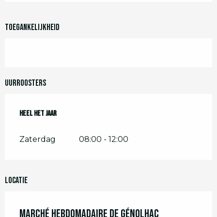
Toegankelijkheid
Uurroosters
Heel het jaar
Heel het jaar
Zaterdag
08:00 - 12:00
Locatie
Marché hebdomadaire de Génolhac