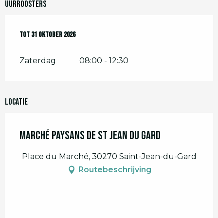
Uurroosters
Vanaf
Tot
31 oktober 2026
1 april 2026
tot
31 oktober 2026
Zaterdag
08:00 - 12:30
Locatie
Marché paysans de St Jean du Gard
Place du Marché, 30270 Saint-Jean-du-Gard
Routebeschrijving