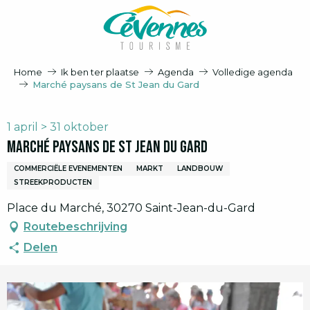
Aller
au
contenu
principal
Home
Ik ben ter plaatse
Agenda
Volledige agenda
Marché paysans de St Jean du Gard
1 april > 31 oktober
Marché paysans de St Jean du Gard
COMMERCIËLE EVENEMENTEN
MARKT
LANDBOUW
STREEKPRODUCTEN
Place du Marché, 30270 Saint-Jean-du-Gard
Routebeschrijving
Delen