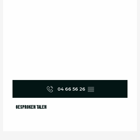
04 66 56 26
▒▒
Gesproken talen
Gesproken talen