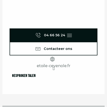
04 66 56 24
▒▒
Contacteer ons
etoile-cevenole.fr
Gesproken talen
Gesproken talen