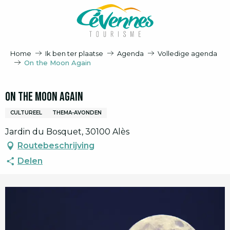
Aller
au
contenu
principal
Home
Ik ben ter plaatse
Agenda
Volledige agenda
On the Moon Again
On the Moon Again
CULTUREEL
THEMA-AVONDEN
Jardin du Bosquet, 30100 Alès
Routebeschrijving
Delen