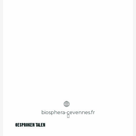
biosphera-cevennes.fr
Gesproken talen
Gesproken talen