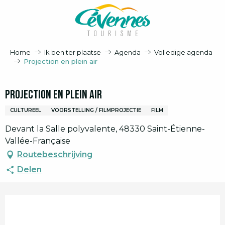
Aller
au
contenu
principal
Home
Ik ben ter plaatse
Agenda
Volledige agenda
Projection en plein air
Projection en plein air
CULTUREEL
VOORSTELLING / FILMPROJECTIE
FILM
Devant la Salle polyvalente, 48330 Saint-Étienne-
Vallée-Française
Routebeschrijving
Delen