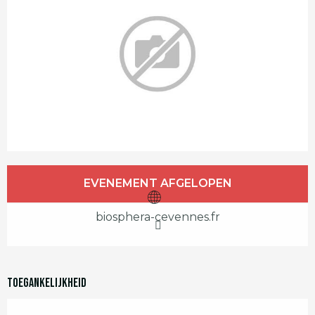
Openingstijden en contactgegevens
EVENEMENT AFGELOPEN
biosphera-cevennes.fr
Toegankelijkheid