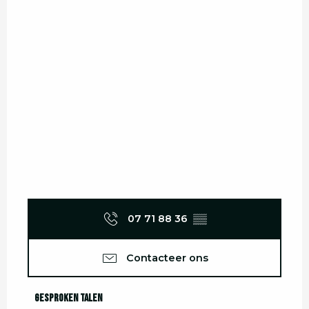
07 71 88 36
▒▒
Contacteer ons
Gesproken talen
Gesproken talen