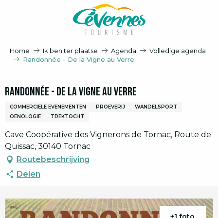
Aller
au
contenu
principal
Home
Ik ben ter plaatse
Agenda
Volledige agenda
Randonnée - De la Vigne au Verre
Randonnée - De la Vigne au Verre
COMMERCIËLE EVENEMENTEN
PROEVERIJ
WANDELSPORT
OENOLOGIE
TREKTOCHT
Cave Coopérative des Vignerons de Tornac, Route de
Quissac, 30140 Tornac
Routebeschrijving
Delen
+1 foto