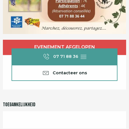
Openingstijden en contactgegevens
EVENEMENT AFGELOPEN
07 71 88 36
▒▒
Contacteer ons
Toegankelijkheid