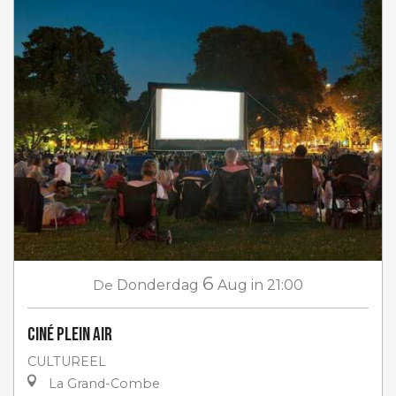
6
De
Donderdag
Aug
in 21:00
Ciné plein air
CULTUREEL
La Grand-Combe