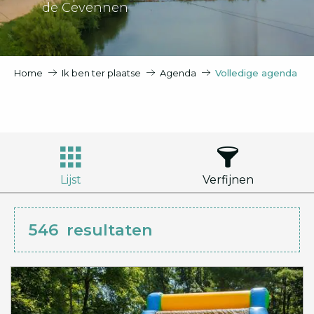
de Cevennen
Home
Ik ben ter plaatse
Agenda
Volledige agenda
Lijst
Verfijnen
546
resultaten