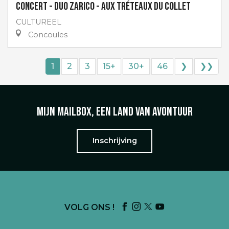
Concert - Duo Zarico - aux Tréteaux du Collet
CULTUREEL
Concoules
1
2
3
15+
30+
46
❯
❯❯
Mijn mailbox, een land van avontuur
Inschrijving
VOLG ONS !