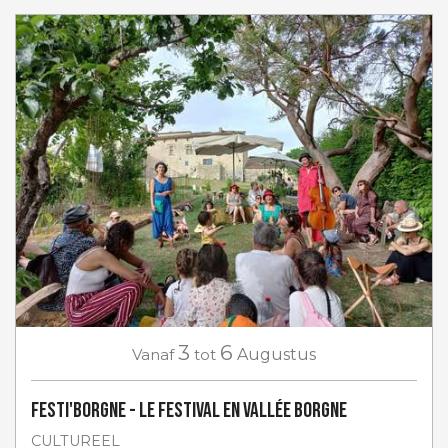
3
6
Vanaf
tot
Augustus
Festi'Borgne - Le Festival en Vallée Borgne
CULTUREEL