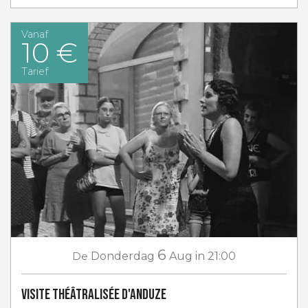
Vanaf
10 €
Tarief
6
De
Donderdag
Aug
in 21:00
Visite théâtralisée d'Anduze