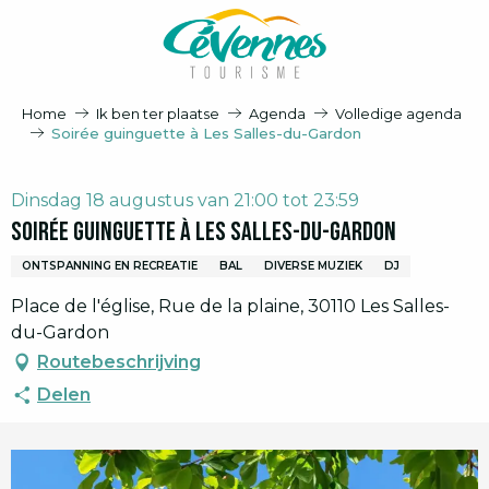
Aller
au
contenu
principal
Home
Ik ben ter plaatse
Agenda
Volledige agenda
Soirée guinguette à Les Salles-du-Gardon
Dinsdag 18 augustus van 21:00 tot 23:59
Soirée guinguette à Les Salles-du-Gardon
ONTSPANNING EN RECREATIE
BAL
DIVERSE MUZIEK
DJ
Place de l'église, Rue de la plaine, 30110 Les Salles-
du-Gardon
Routebeschrijving
Delen