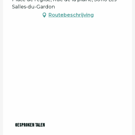
Salles-du-Gardon
Routebeschrijving
Gesproken talen
Gesproken talen