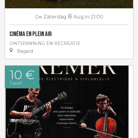
8
De
Zaterdag
Aug
in 21:00
Cinéma en plein air
ONTSPANNING EN RECREATIE
Bagard
10 €
Tarief