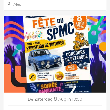
Alès
8
De
Zaterdag
Aug
in 10:00