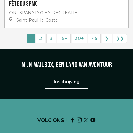
Fête du SPMC
ONTSPANNING EN RECREATIE
Saint-Paul-la-Coste
1
2
3
15+
30+
45
❯
❯❯
Mijn mailbox, een land van avontuur
Inschrijving
VOLG ONS !