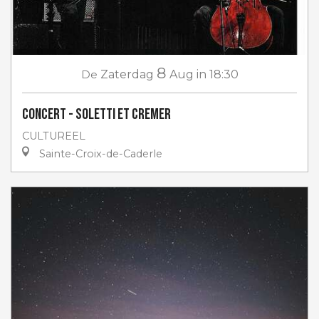
8
De
Zaterdag
Aug
in 18:30
Concert - Soletti et Cremer
CULTUREEL
Sainte-Croix-de-Caderle