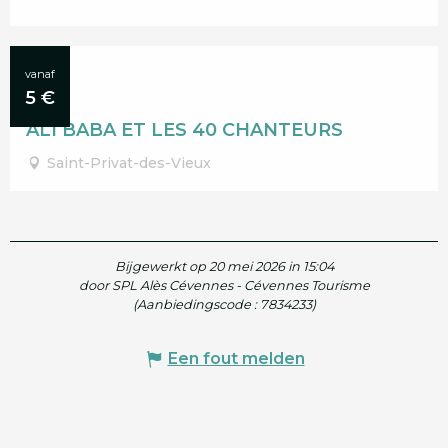
27
vanaf
5
€
SEP
ALI BABA ET LES 40 CHANTEURS
Saint-Privat-des-Vieux
Bijgewerkt op 20 mei 2026 in 15:04
door SPL Alès Cévennes - Cévennes Tourisme
(Aanbiedingscode :
7834233
)
Een fout melden