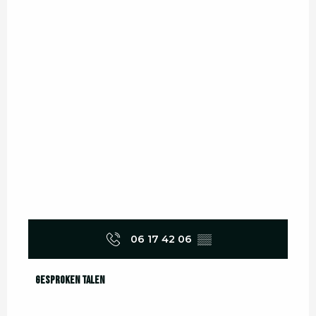
06 17 42 06
▒▒
Gesproken talen
Gesproken talen