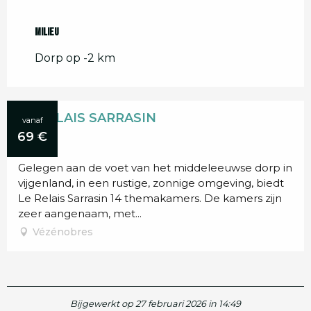
Milieu
Milieu
Dorp op -2 km
LE RELAIS SARRASIN
vanaf
69
€
Gelegen aan de voet van het middeleeuwse dorp in
vijgenland, in een rustige, zonnige omgeving, biedt
Le Relais Sarrasin 14 themakamers. De kamers zijn
zeer aangenaam, met...
Vézénobres
Bijgewerkt op 27 februari 2026 in 14:49