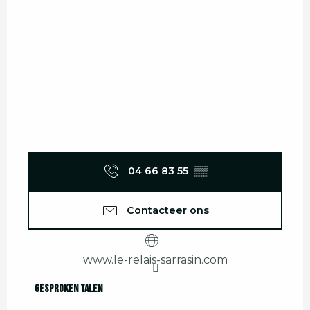
04 66 83 55
▒▒
Contacteer ons
www.le-relais-sarrasin.com
Gesproken talen
Gesproken talen