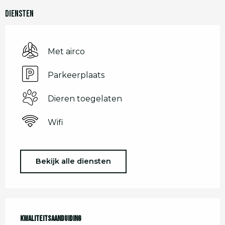
Diensten
Met airco
Parkeerplaats
Dieren toegelaten
Wifi
Bekijk alle diensten
Dienstverlening
Kwaliteitsaanduiding
Kwaliteitsaanduiding