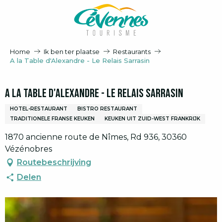
Aller
au
contenu
principal
Home
Ik ben ter plaatse
Restaurants
A la Table d'Alexandre - Le Relais Sarrasin
A la Table d'Alexandre - Le Relais Sarrasin
HOTEL-RESTAURANT
BISTRO RESTAURANT
TRADITIONELE FRANSE KEUKEN
KEUKEN UIT ZUID-WEST FRANKRIJK
1870 ancienne route de Nîmes, Rd 936, 30360
Vézénobres
Routebeschrijving
Delen