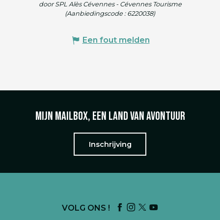
door SPL Alès Cévennes - Cévennes Tourisme
(Aanbiedingscode :
6220038
)
Een fout melden
Mijn mailbox, een land van avontuur
Inschrijving
VOLG ONS !