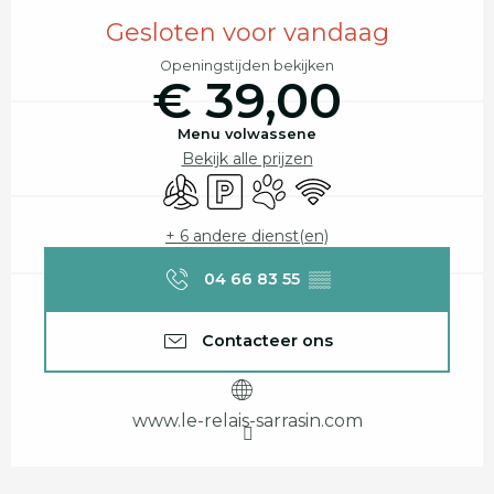
Openingstijden en contactgegevens
Gesloten voor vandaag
Openingstijden bekijken
€ 39,00
Menu volwassene
Bekijk alle prijzen
Met airco
Parkeerplaats
Dieren toegelaten
Wifi
+ 6 andere dienst(en)
04 66 83 55
▒▒
Contacteer ons
www.le-relais-sarrasin.com