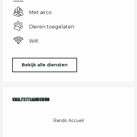
Met airco
Dieren toegelaten
Wifi
Bekijk alle diensten
Dienstverlening
Kwaliteitsaanduiding
Kwaliteitsaanduiding
Rando Accueil