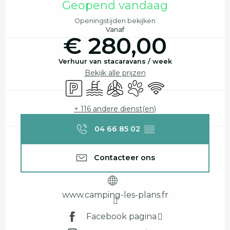
Geopend vandaag
Openingstijden bekijken
Vanaf
€ 280,00
Verhuur van stacaravans / week
Bekijk alle prijzen
Parkeerplaats
Zwembad
Met airco
Dieren toegelaten
Wifi
+ 116 andere dienst(en)
04 66 85 02
▒▒
Contacteer ons
www.camping-les-plans.fr
Facebook pagina