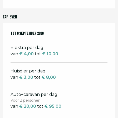
Tarieven
Van
Tot
22 mei 2026
6 september 2026
tot
6 september 2026
Elektra per dag
van
€ 4,00
tot
€ 10,00
Huisdier per dag
van
€ 3,00
tot
€ 8,00
Auto+caravan per dag
Voor 2 personen
van
€ 20,00
tot
€ 95,00